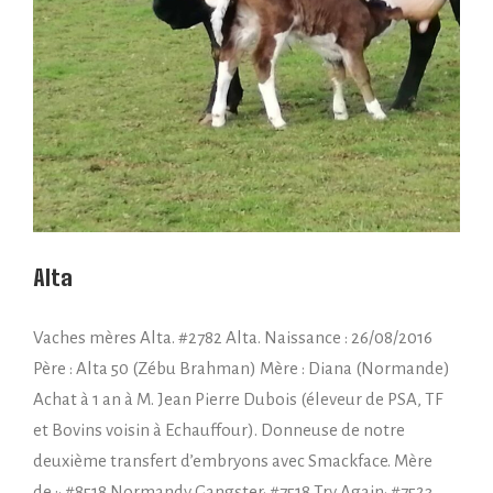
Alta
Vaches mères Alta. #2782 Alta. Naissance : 26/08/2016
Père : Alta 50 (Zébu Brahman) Mère : Diana (Normande)
Achat à 1 an à M. Jean Pierre Dubois (éleveur de PSA, TF
et Bovins voisin à Echauffour). Donneuse de notre
deuxième transfert d’embryons avec Smackface. Mère
de :• #8518 Normandy Gangster• #7518 Try Again• #7523