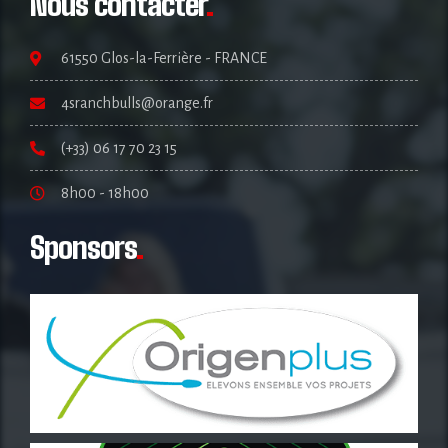
Nous contacter
.
61550 Glos-la-Ferrière - FRANCE
4sranchbulls@orange.fr
(+33) 06 17 70 23 15
8h00 - 18h00
Sponsors
.