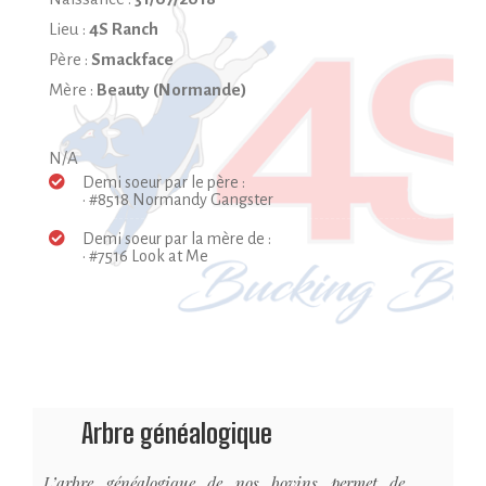
Lieu :
4S Ranch
Père :
Smackface
Mère :
Beauty (Normande)
N/A
Demi soeur par le père :
• #8518 Normandy Gangster
Demi soeur par la mère de :
• #7516 Look at Me
Arbre généalogique
L’arbre généalogique de nos bovins permet de