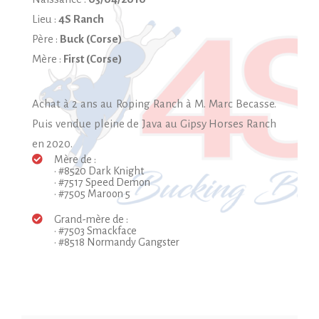
Lieu :
4S Ranch
Père :
Buck (Corse)
Mère :
First (Corse)
Achat à 2 ans au Roping Ranch à M. Marc Becasse.
Puis vendue pleine de Java au Gipsy Horses Ranch
en 2020.
Mère de :
• #8520 Dark Knight
• #7517 Speed Demon
• #7505 Maroon 5
Grand-mère de :
• #7503 Smackface
• #8518 Normandy Gangster