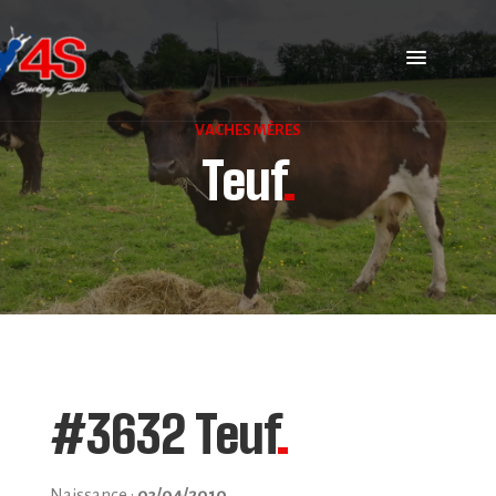
VACHES MÈRES
Teuf
.
#3632 Teuf
.
Naissance :
03/04/2010