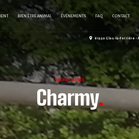
MENT
BIEN ÊTRE ANIMAL
ÉVÉNEMENTS
FAQ
CONTACT
61550 Glos-la-Ferrière - 
VACHES MÈRES
Charmy
.