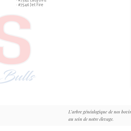
• #7542 Ladybird
• #7546 Jet Fire
L’arbre généalogique de nos bovin
au sein de notre élevage.